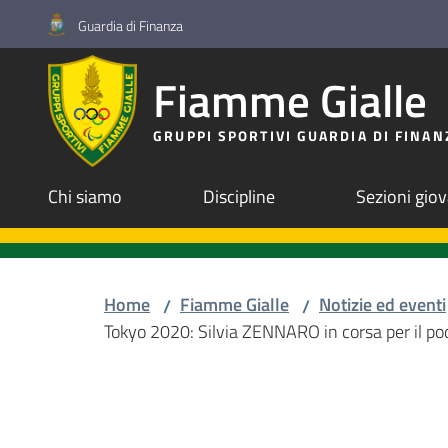
Vai al contenuto
Vai alla navigazione
Vai al footer
Guardia di Finanza
Fiamme Gialle
GRUPPI SPORTIVI GUARDIA DI FINAN
Chi siamo
Discipline
Sezioni giov
Home
Fiamme Gialle
Notizie ed eventi
/
/
Tokyo 2020: Silvia ZENNARO in corsa per il pod
Salta al contenuto