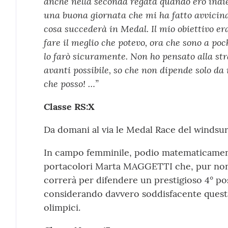
anche nella seconda regata quando ero indie
una buona giornata che mi ha fatto avvicin
cosa succederà in Medal. Il mio obiettivo er
fare il meglio che potevo, ora che sono a poc
lo farò sicuramente. Non ho pensato alla stra
avanti possibile, so che non dipende solo da 
che posso! …”
Classe RS:X
Da domani al via le Medal Race del windsur
In campo femminile, podio matematicament
portacolori Marta MAGGETTI che, pur non
correrà per difendere un prestigioso 4° p
considerando davvero soddisfacente questa
olimpici.