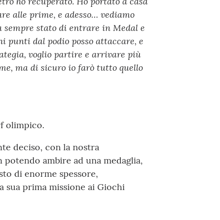
tro ho recuperato. Ho portato a casa
are alle prime, e adesso… vediamo
a sempre stato di entrare in Medal e
hi punti dal podio posso attaccare, e
tegia, voglio partire e arrivare più
me, ma di sicuro io farò tutto quello
f olimpico.
e deciso, con la nostra
 potendo ambire ad una medaglia,
osto di enorme spessore,
 sua prima missione ai Giochi