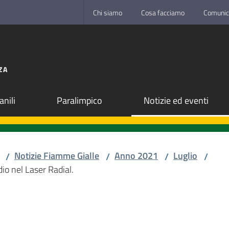
Chi siamo
Cosa facciamo
Comunic
ZA
anili
Paralimpico
Notizie ed eventi
Notizie Fiamme Gialle
Anno 2021
Luglio
/
/
/
/
io nel Laser Radial.