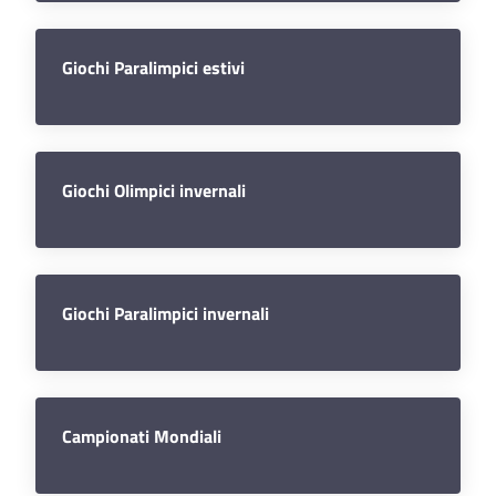
Sezioni
giovanili
Giochi Paralimpici estivi
Paralimpico
Giochi Olimpici invernali
Notizie
ed
eventi
Giochi Paralimpici invernali
ANFI
Atleti
Campionati Mondiali
Medagliere