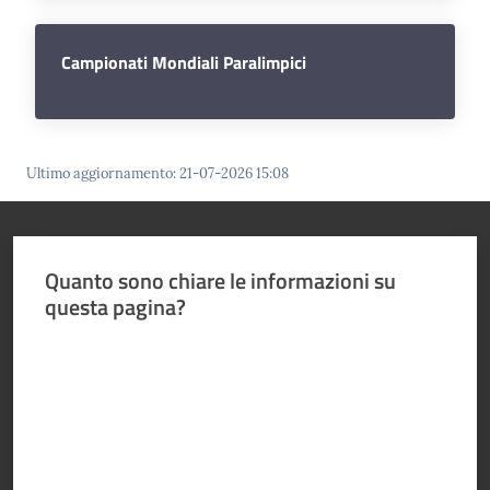
Fiamme
Gialle
Menu selezionato
Campionati Mondiali Paralimpici
Seguici
su
Ultimo aggiornamento
:
21-07-2026 15:08
Quanto sono chiare le informazioni su
questa pagina?
Chi siamo
Valuta da 1 a 5 stelle
Cosa facciamo
Comunicazione