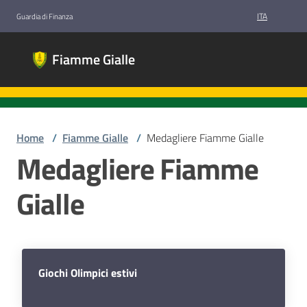
Vai al contenuto
Vai alla navigazione
Vai al footer
ITA
Guardia di Finanza
Fiamme
Fiamme Gialle
Gialle
Gruppi
Sportivi
Guardia di
Finanza
Home
/
Fiamme Gialle
/
Medagliere Fiamme Gialle
Medagliere Fiamme
Gialle
Chi
siamo
Discipline
Giochi Olimpici estivi