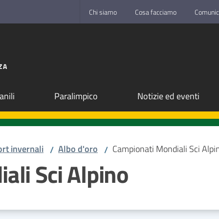
Chi siamo
Cosa facciamo
Comunic
ZA
anili
Paralimpico
Notizie ed eventi
rt invernali
Albo d'oro
Campionati Mondiali Sci Alpi
/
/
li Sci Alpino