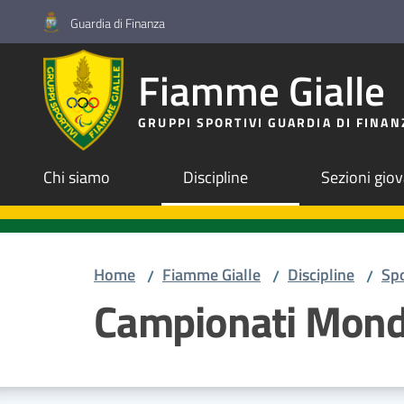
Vai al contenuto
Vai alla navigazione
Vai al footer
Guardia di Finanza
Fiamme Gialle
GRUPPI SPORTIVI GUARDIA DI FINAN
Chi siamo
Discipline
Sezioni giov
Home
Fiamme Gialle
Discipline
Spo
/
/
/
Campionati Mondia