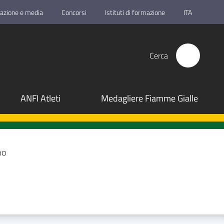
azione e media
Concorsi
Istituti di formazione
ITA
Cerca
ANFI Atleti
Medagliere Fiamme Gialle
no