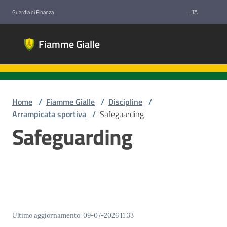
Vai al contenuto
Vai alla navigazione
Vai al footer
ITA
Guardia di Finanza
Fiamme
Fiamme Gialle
Gialle
Gruppi
Sportivi
Guardia di
Finanza
Home
/
Fiamme Gialle
/
Discipline
/
Arrampicata sportiva
/
Safeguarding
Safeguarding
Chi
siamo
Discipline
Ultimo aggiornamento
:
09-07-2026 11:33