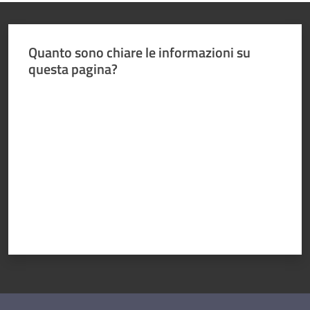
Sezioni
giovanili
Quanto sono chiare le informazioni su
questa pagina?
Paralimpico
Valuta da 1 a 5 stelle
Notizie
ed
eventi
ANFI
Atleti
Medagliere