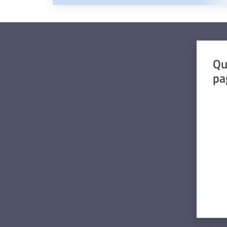
Qu
pa
Valut