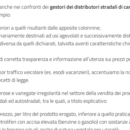
 anche nei confronti dei
gestori dei distributori stradali di c
mpio:
riori a quelli risultanti dalle apposite colonnine;
nariamente destinati ad usi agevolati e successivamente distra
diversa da quelli dichiarati, talvolta aventi caratteristiche 
di corretta trasparenza e informazione all’utenza sui prezzi pr
ior traffico veicolare (es. esodi vacanzieri), accentuiamo la nos
cetti di legge.
se e variegate irregolarità nel settore della vendita dei prodo
ali ed autostradali, tra le quali, a titolo esplicativo:
 prezzo, per litro del prodotto erogato, inferiore a quello prati
petroliferi con accisa elevata (benzine o gasolio) con sostanz
er le benzine e/o oli anche di natura vegetale per i gasoli);