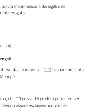
, previa manomissione dei sigilli e dei
burante erogato.
elloni;
erogati
.
o intervento chiamando il "
117
" oppure presenta
i Monopoli.
, che “““I prezzi dei prodotti petroliferi per
ti, devono essere esclusivamente quelli