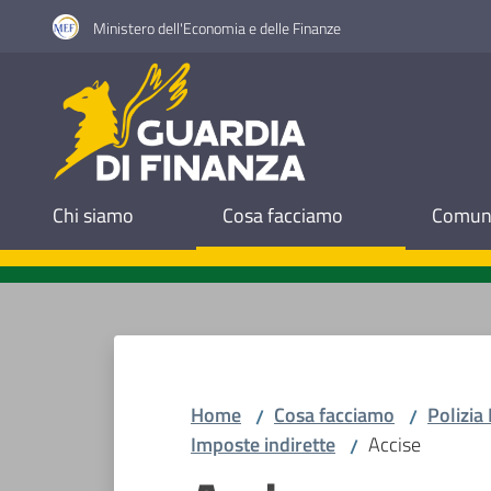
Vai al contenuto
Vai alla navigazione
Vai al footer
Ministero dell'Economia e delle Finanze
Guardia di Finanza
Chi siamo
Cosa facciamo
Comuni
Home
Cosa facciamo
Polizia
/
/
Imposte indirette
Accise
/