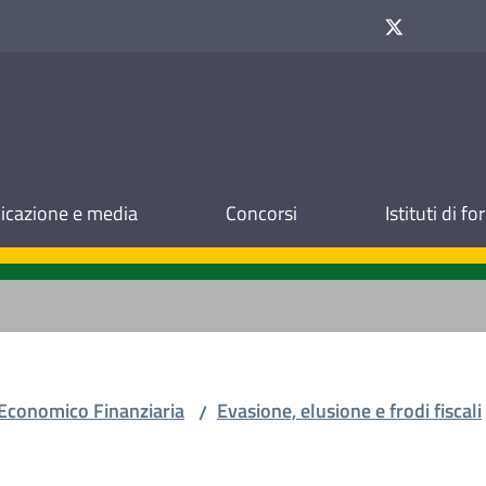
cazione e media
Concorsi
Istituti di f
 Economico Finanziaria
Evasione, elusione e frodi fiscali
/