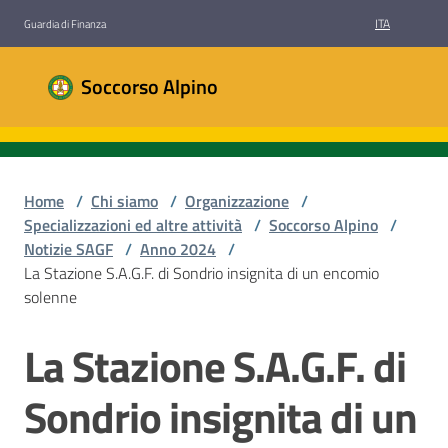
Vai al contenuto
Vai alla navigazione
Vai al footer
ITA
Guardia di Finanza
Soccorso
Soccorso Alpino
Alpino
Guardia di
Finanza
Home
/
Chi siamo
/
Organizzazione
/
Specializzazioni ed altre attività
/
Soccorso Alpino
/
Chi
Notizie SAGF
/
Anno 2024
/
siamo
La Stazione S.A.G.F. di Sondrio insignita di un encomio
solenne
Dove
La Stazione S.A.G.F. di
Salta al contenuto
siamo
Sondrio insignita di un
Le
Stazioni