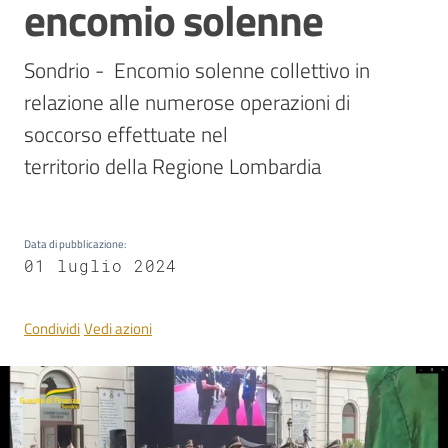
encomio solenne
Sondrio -  Encomio solenne collettivo in 
Notizie
ed
relazione alle numerose operazioni di 
eventi
soccorso effettuate nel

territorio della Regione Lombardia
Chi siamo
Data di pubblicazione
:
01 luglio 2024
Cosa facciamo
Condividi
Vedi azioni
Comunicazione
e media