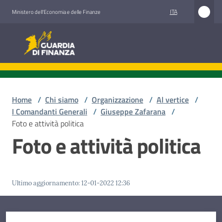
Vai al contenuto
Vai alla navigazione
Vai al footer
ITA
Ministero dell'Economia e delle Finanze
Guardia di Finanza
Guardia di Finanza
Chi
siamo
Home
/
Chi siamo
/
Organizzazione
/
Al vertice
/
I Comandanti Generali
/
Giuseppe Zafarana
/
Foto e attività politica
Foto e attività politica
Cosa
facciamo
Ultimo aggiornamento
:
12-01-2022 12:36
Comunicazione
e
media