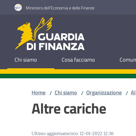
Vai al contenuto
Vai alla navigazione
Vai al footer
Ministero dell'Economia e delle Finanze
Guardia di Finanza
Chi siamo
Cosa facciamo
Comuni
Home
Chi siamo
Organizzazione
Al
/
/
/
Altre cariche
Ultimo aggiornamento
:
12-01-2022 12:36