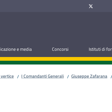
cazione e media
Concorsi
Istituti di f
 vertice
I Comandanti Generali
Giuseppe Zafarana
/
/