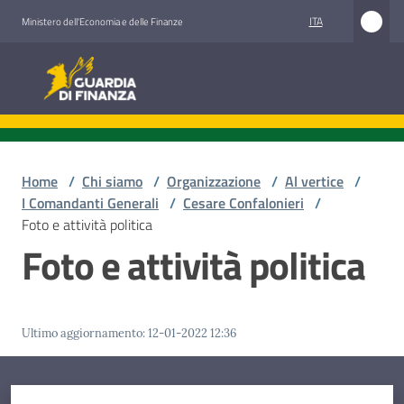
Vai al contenuto
Vai alla navigazione
Vai al footer
ITA
Ministero dell'Economia e delle Finanze
Guardia di Finanza
Guardia di Finanza
Chi
siamo
Home
/
Chi siamo
/
Organizzazione
/
Al vertice
/
I Comandanti Generali
/
Cesare Confalonieri
/
Foto e attività politica
Foto e attività politica
Cosa
facciamo
Ultimo aggiornamento
:
12-01-2022 12:36
Comunicazione
e
media