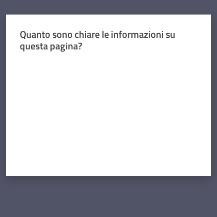
Concorsi
Quanto sono chiare le informazioni su
questa pagina?
Valuta da 1 a 5 stelle
Istituti
di
formazione
Contatti
Seguici
su