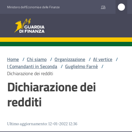
Vai al contenuto
Vai alla navigazione
Vai al footer
ITA
Ministero dell'Economia e delle Finanze
Guardia di Finanza
Guardia di Finanza
Chi
siamo
Home
/
Chi siamo
/
Organizzazione
/
Al vertice
/
I Comandanti in Seconda
/
Guglielmo Farnè
/
Dichiarazione dei redditi
Dichiarazione dei
Cosa
facciamo
redditi
Comunicazione
e
Ultimo aggiornamento
:
12-01-2022 12:36
media