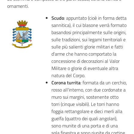
ornamenti.
Scudo
: appuntato (cioè in forma detta
Concorsi
sannitica), il cui blasone verrà formato
basandosi principalmente sulle origini,
sulle tradizioni, sui legami territoriali e
Istituti
sulle più salienti glorie militari e fatti
di
d'arme che hanno comportato la
formazione
concessione di decorazioni al Valor
Militare o glorie di eventuale altra
natura del Corpo.
Corona turrita
: formata da un cerchio,
rosso all'interno, con due cordonate a
Contatti
muro sui margini, sostenente otto
torri (cinque visibili). Le torri hanno
foggia rettangolare e dieci merli alla
guelfa (quattro dei quali angolari),
Seguici
sono munite di una porta e di una
su
sola finestra e sono riunite da cortine