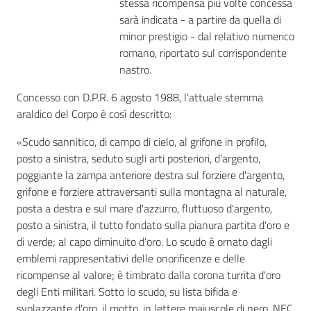
stessa ricompensa più volte concessa
sarà indicata - a partire da quella di
minor prestigio - dal relativo numerico
romano, riportato sul corrispondente
nastro.
Concesso con D.P.R. 6 agosto 1988, l'attuale stemma
araldico del Corpo è così descritto:
«Scudo sannitico, di campo di cielo, al grifone in profilo,
posto a sinistra, seduto sugli arti posteriori, d'argento,
poggiante la zampa anteriore destra sul forziere d'argento,
grifone e forziere attraversanti sulla montagna al naturale,
posta a destra e sul mare d'azzurro, fluttuoso d'argento,
posto a sinistra, il tutto fondato sulla pianura partita d'oro e
di verde; al capo diminuito d'oro. Lo scudo è ornato dagli
emblemi rappresentativi delle onorificenze e delle
ricompense al valore; è timbrato dalla corona turrita d'oro
degli Enti militari. Sotto lo scudo, su lista bifida e
svolazzante d'oro, il motto, in lettere maiuscole di nero, NEC