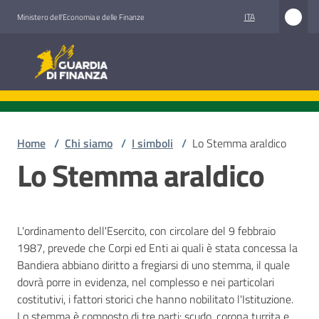
Vai al contenuto
Vai alla navigazione
Vai al footer
ITA
Ministero dell'Economia e delle Finanze
Guardia di Finanza
Guardia di Finanza
Chi
siamo
Home
/
Chi siamo
/
I simboli
/
Lo Stemma araldico
Lo Stemma araldico
Cosa
facciamo
L'ordinamento dell'Esercito, con circolare del 9 febbraio
1987, prevede che Corpi ed Enti ai quali è stata concessa la
Bandiera abbiano diritto a fregiarsi di uno stemma, il quale
Comunicazione
dovrà porre in evidenza, nel complesso e nei particolari
e
costitutivi, i fattori storici che hanno nobilitato l'Istituzione.
media
Lo stemma è composto di tre parti: scudo, corona turrita e