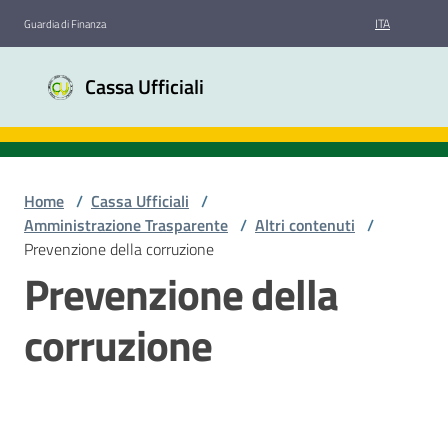
Vai al contenuto
Vai alla navigazione
Vai al footer
ITA
Guardia di Finanza
Cassa
Cassa Ufficiali
Ufficiali
Guardia di
Finanza
Home
/
Cassa Ufficiali
/
Amministrazione Trasparente
/
Altri contenuti
/
Chi
Prevenzione della corruzione
siamo
Prevenzione della
corruzione
Bandi
di
gara
Amministrazione