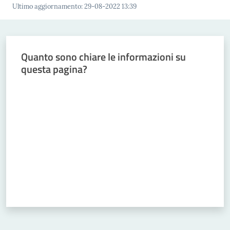
trasparente
Ultimo aggiornamento
:
29-08-2022 13:39
Menu selezionato
Quanto sono chiare le informazioni su
Chi siamo
questa pagina?
Valuta da 1 a 5 stelle
Cosa facciamo
Comunicazione
e media
Concorsi
Istituti di
formazione