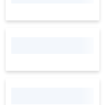
trasparente
Menu selezionato
Chi siamo
Cosa facciamo
Comunicazione
e media
Concorsi
Istituti di
formazione