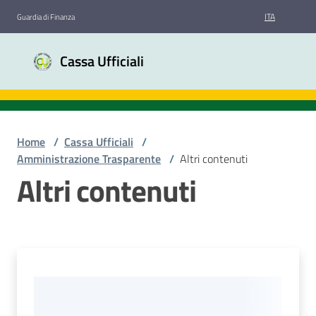
Vai al contenuto
Vai alla navigazione
Vai al footer
ITA
Guardia di Finanza
Cassa
Cassa Ufficiali
Ufficiali
Guardia di
Finanza
Home
/
Cassa Ufficiali
/
Amministrazione Trasparente
/
Altri contenuti
Chi
Altri contenuti
siamo
Bandi
di
gara
Amministrazione